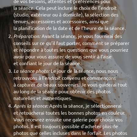
de vos besoins, attentes et préférences pour
la séance. Cela peut inclure le choix de l’endroit
(studio, extérieur ou à domicile), la sélection des
tenues, accessoires et accessoires, ainsi que
la planification de la date et de l’heure de la séance.
Préparation:
Avant la séance, je vous fournirai des
conseils sur ce qu’il faut porter, comment se préparer
et répondre à toutes les questions que vous pourriez
avoir pour vous assurer de vous sentir à l’aise
et confiant le jour de la séance.
La séance photo:
Le jour de la séance, nous nous
retrouvons à l’endroit convenu et commençons
à capturer de beaux souvenirs. Je vous guiderai tout
au long de la séance pour obtenir des photos
naturelles et authentiques.
Après la séance:
Après la séance, je sélectionnerai
et retoucherai toutes les bonnes photos en couleur.
Vous recevrez ensuite une galerie pour choisir vos
photos. Il est toujours possible d’acheter plus de
photos que celles incluses dans le forfait. Les photos